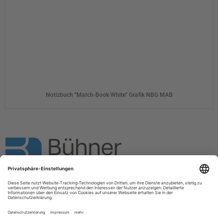
Notizbuch "Match-Book White" Grafik NBG MAB
Bühner Werbemittel GmbH
Impressum
AGB