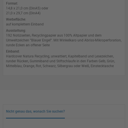
Format:
14,8 x 21,0 cm (DinA5) oder
21,0 x 29,7 cm (DinA4)
Werbefläche:
auf komplettem Einband
Ausstattung:
192 Notizseiten, Recyclingpapier aus 100% Altpapier und dem
Umweltzeichen "Blauer Engel". Mit Winkelkaro und Abriss-Mikroperforation,
runde Ecken an offener Seite
Einband:
Hardcover Natura Recycling, unwattiert, Kapitelband und Lesezeichen,
runder Rücken, Gummiband und Stiftschlaufe in den Farben Gelb, Grün,
Mittelblau, Orange, Rot, Schwarz, Silbergrau oder Weiß, Einstecktasche
Nicht genau das, wonach Sie suchen?