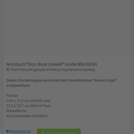
Notizbuch "Bizz-Book Umwelt" Grafik NBG BZBR
80 Blatt Recyclingpapier im Recycling-Kartonumschlag
Dieses Druckerzeugnis wurde mit dem Umweltzeichen "Blauen Engel"
ausgezeichnet
Format:
14,8 x 21,0 cm (DinA5) oder
22,5 x 29,7 cm (DinA4 Plus)
Werbefläche:
auf komplettem Deckblatt
Detailansicht
zur Preisanfrage