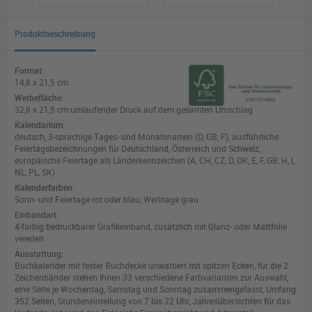
Produktbeschreibung
Format:
14,8 x 21,5 cm
Werbefläche:
32,8 x 21,5 cm umlaufender Druck auf dem gesamten Umschlag
Kalendarium:
deutsch, 3-sprachige Tages- und Monatsnamen (D, GB, F), ausführliche
Feiertagsbezeichnungen für Deutschland, Österreich und Schweiz,
europäische Feiertage als Länderkennzeichen (A, CH, CZ, D, DK, E, F, GB, H, I,
NL, PL, SK)
Kalenderfarben:
Sonn- und Feiertage rot oder blau, Werktage grau
Einbandart:
4-farbig bedruckbarer Grafikeinband, zusätzlich mit Glanz- oder Mattfolie
veredelt
Ausstattung:
Buchkalender mit fester Buchdecke unwattiert mit spitzen Ecken, für die 2
Zeichenbänder stehen Ihnen 33 verschiedene Farbvarianten zur Auswahl,
eine Seite je Wochentag, Samstag und Sonntag zusammengefasst, Umfang
352 Seiten, Stundeneinteilung von 7 bis 22 Uhr, Jahresübersichten für das