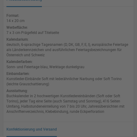
Format:
14 x 20 cm
Werbefläche:
7 x 3 cm Prägefeld auf Titelseite
Kalendarium:
deutsch, 6-sprachige Tagesnamen (D, DK, GB, F, E, I), europäische Feiertage
als Länderkennzeichen und ausführlichen Feiertagsbezeichnungen für
Österreich und Schweiz
Kalenderfarben:
Sonn- und Feiertage blau, Werktage dunkelgrau
Einbandarten:
Kunstleder-Einbände Soft mit lederähnlicher Narbung oder Soft Torino
(leichte Grauschattierung)
Ausstattung:
Buchkalender in 2 hochwertigen Kunstledereinbänden (Soft oder Soft
Torino), jeder Tag eine Seite (auch Samstag und Sonntag), 416 Seiten
Umfang, Halbstundeneinteilung von 7 bis 20 Uhr, Jahresübersichten mit
Anschriftenverzeichnis, Klebebindung, runde Eckperforation
Konfektionierung und Versand