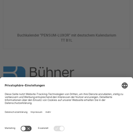
Buchkalender "PENSUM-LUXOR" mit deutschem Kalendarium
TT B1L
Bühner Werbemittel GmbH
Impressum
AGB
Wir über uns
Kleine Kalendergeschichte