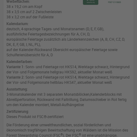
Werbeflächen:
38 x 19,2 cm am Kopf
38 x 3,5 cm auf 2 Zwischenleisten
38 x 3,2 cm auf der Fußleiste
Kalendarium:
deutsch, 4-sprachige Tages- und Monatsnamen (D, E, F, GB),
ausführliche Feiertagesbezeichnungen für A, CH, D,
europäische Feiertage zusätzlich als Länderkennzeichen (A, B, CH, CZ, D,
DK, E, F, GB, I, NL, PL),
auf der Kalender-Rückwand Übersicht europäischer Feiertage sowie
Schulferienübersicht für A, D
Kalenderfarben:
Variante 1:
Sonn- und Feiertage rot HKS14, Werktage schwarz, Hintergrund
der Vor- und Folgemonate hellgrau HKS92, aktueller Monat weiß
Variante 2:
Sonn- und Feiertage rot HKS14, Werktage schwarz, Hintergrund
der Vor- und Folgemonate hellblau HKS47, aktueller Monat weiß
Ausstattung:
3-Monatskalender mit 3 separaten Monatsblöcken,Kalenderblocks mit
Abreißperforation, Rückwand mit Faltrillung, Datumsschieber in Rot fertig
um den Kalender montiert, Metall-Aufhängeöse
Zertifizierung:
Dieses Produkt ist FSC®-zertifiziert
Die Förderung einer umweltfreundlichen, sozial förderlichen und
ökonomisch tragfähigen Bewirtschaftung von Wäldern ist die Mission des
®
®
Forest Stewardship Council (FSC
). Der FSC
ist eine unabhängige,