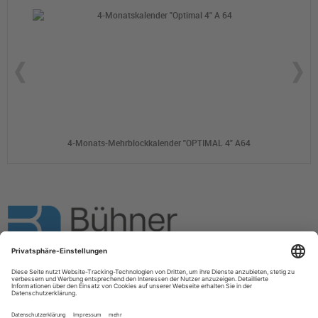
4-Monats-Mehrblockkalender "OPTIMAL 4" A64
Bühner Werbemittel GmbH
Impressum
AGB