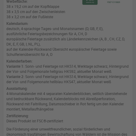
Werbefläche:
38 x 19,2 cm auf der Kopfklappe
38 x 3,5 cm auf den Zwischenleisten
38 x 3,2 cm auf der Fußleiste
Kalendarium:
deutsch, 4-sprachige Tages- und Monatsnamen (D, GB, F, E),
ausführliche Feiertagsbezeichnungen für A, CH, D
europäische Feiertage zusätzlich als Länderkennzeichen (A, B , CH, CZ, D,
DK, E, F, GB, I, NL, PL
),
auf der Kalender-Rückwand Übersicht europäischer Feiertage sowie
Schulferienübersicht für A, D
Kalenderfarben:
Variante 1:
Sonn- und Feiertage rot HKS14, Werktage schwarz, Hintergrund
der Vor- und Folgemonate hellgrau HKS92, aktueller Monat weiß
Variante 2:
Sonn- und Feiertage rot HKS14, Werktage schwarz, Hintergrund
der Vor- und Folgemonate hellblau HKS47, aktueller Monat weiß
Ausstattung:
4-Monatskalender mit 4 separaten Kalenderblöcken, seitlich überstehende
und bedruckbare Rückwand, Kalenderblocks mit Abreißperforation,
Rückwand mit Faltrillung, Datumsschieber in Rot fertig um den Kalender
montiert, Metallaufhängeöse
Zertifizierung:
Dieses Produkt ist FSC®-zertifiziert
Die Förderung einer umweltfreundlichen, sozial förderlichen und
ökonomisch tragfähigen Bewirtschaftung von Wäldern ist die Mission des