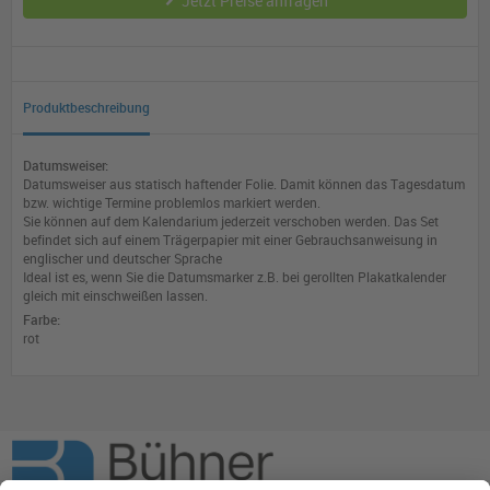
Jetzt Preise anfragen
Produktbeschreibung
Datumsweiser:
Datumsweiser aus statisch haftender Folie. Damit können das Tagesdatum
bzw. wichtige Termine problemlos markiert werden.
Sie können auf dem Kalendarium jederzeit verschoben werden. Das Set
befindet sich auf einem Trägerpapier mit einer Gebrauchsanweisung in
englischer und deutscher Sprache
Ideal ist es, wenn Sie die Datumsmarker z.B. bei gerollten Plakatkalender
gleich mit einschweißen lassen.
Farbe:
rot