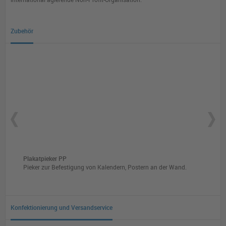
Zubehör
Plakatpieker PP
Folie
nd.
Pieker zur Befestigung von Kalendern, Postern an der Wand.
Stif
Konfektionierung und Versandservice