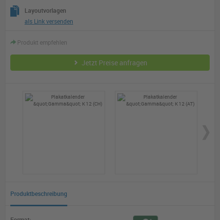
Layoutvorlagen
als Link versenden
Produkt empfehlen
Jetzt Preise anfragen
Mi
Produktbeschreibung
Format: