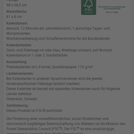
98 x 68,5 cm
Werbefläche:
81 x 8 cm
Kalendarium:
deutsch, 12 Monate als Jahresübersicht, 1-sprachige Tages- und
Monatsnamen,
Wochenmarkierung und Schulferientermine für die Bundesländer
Kalenderfarben:
Sonn- und Feiertage rot oder blau, Werktage schwarz, auf Wunsch
Kalendarium in 1 oder 2 Sonderfarben
Ausstattung:
Plakatkalender im L-Format, Qualitätspapier 170 g/m²
Ländervarianten:
Bei Kalendarien in anderen Sprachversionen sind die jeweils
länderspezifischen Feiertage farblich markiert.
Dieser Kalender ist derzeit mit speziellen Kalendarien auch für folgende
Länder lieferbar:
Österreich, Schweiz
Zertifizierung:
Dieses Produkt ist FSC®-zertifiziert
Die Förderung einer umweltfreundlichen, sozial förderlichen und
ökonomisch tragfähigen Bewirtschaftung von Wäldern ist die Mission des
®
®
Forest Stewardship Council (FSC
). Der FSC
ist eine unabhängige,
international agierende Non-Profit-Organisation.