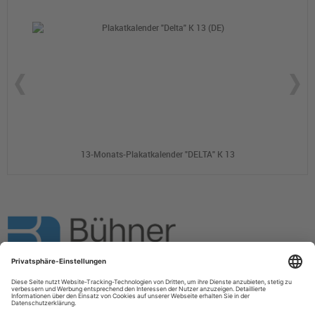
13-Monats-Plakatkalender "DELTA" K 13
Bühner Werbemittel GmbH
Impressum