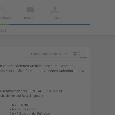
KONTAKT
KATALOG
UPLOAD
Jobs
Kachel
Liste
Beliebte Produkte zuerst
s in verschiedensten Ausführungen: mit Wochen-,
als Kunsstoffaufsteller mit 2-Jahres-Kalendarium. Wir
Tischkalender "GREEN TABLE" M3TK GL
chkalender auf Recyclingpapier
9,6 x 18,5 cm
n:
9,6 x 4,5 cm am Kopf
9,6 x 1,5 cm auf der Fußleiste