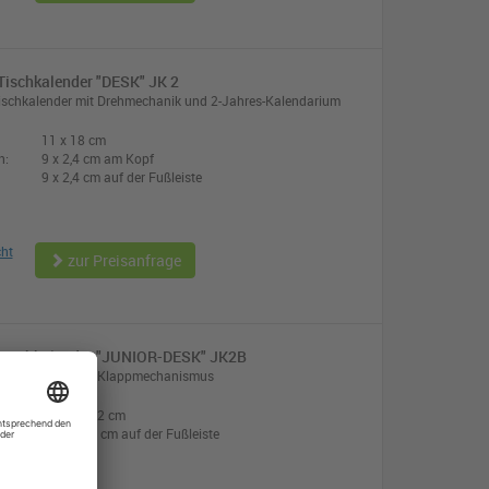
ischkalender "DESK" JK 2
ischkalender mit Drehmechanik und 2-Jahres-Kalendarium
11 x 18 cm
n:
9 x 2,4 cm am Kopf
9 x 2,4 cm auf der Fußleiste
cht
zur Preisanfrage
Tischkalender "JUNIOR-DESK" JK2B
Tischkalender mit Klappmechanismus
13,0 x 17,2 cm
:
11,5 x 2,5 cm auf der Fußleiste