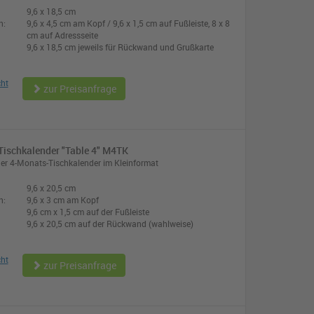
9,6 x 18,5 cm
n:
9,6 x 4,5 cm am Kopf / 9,6 x 1,5 cm auf Fußleiste, 8 x 8
cm auf Adressseite
9,6 x 18,5 cm jeweils für Rückwand und Grußkarte
cht
zur Preisanfrage
ischkalender "Table 4" M4TK
her 4-Monats-Tischkalender im Kleinformat
9,6 x 20,5 cm
n:
9,6 x 3 cm am Kopf
9,6 cm x 1,5 cm auf der Fußleiste
9,6 x 20,5 cm auf der Rückwand (wahlweise)
cht
zur Preisanfrage