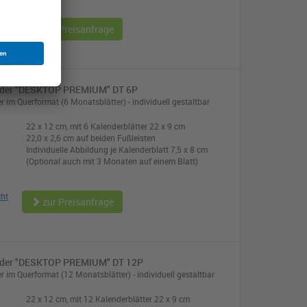
cht
zur Preisanfrage
nder "DESKTOP PREMIUM" DT 6P
r im Querformat (6 Monatsblätter) - individuell gestaltbar
22 x 12 cm, mit 6 Kalenderblätter 22 x 9 cm
:
22,0 x 2,6 cm auf beiden Fußleisten
Individuelle Abbildung je Kalenderblatt 7,5 x 8 cm
(Optional auch mit 3 Monaten auf einem Blatt)
cht
zur Preisanfrage
nder "DESKTOP PREMIUM" DT 12P
r im Querformat (12 Monatsblätter) - individuell gestaltbar
22 x 12 cm, mit 12 Kalenderblätter 22 x 9 cm