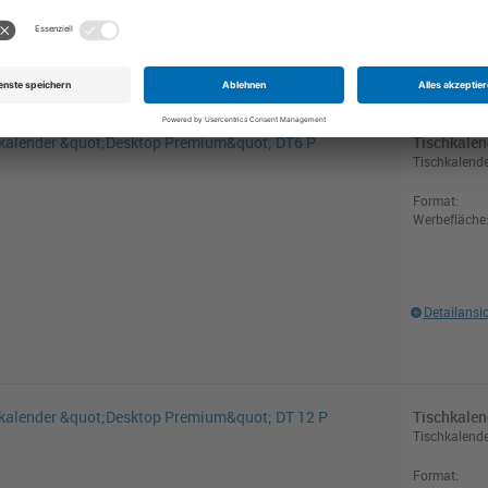
Detailansi
Tischkale
Tischkalende
Format:
Werbefläche
Detailansi
Tischkale
Tischkalende
Format: