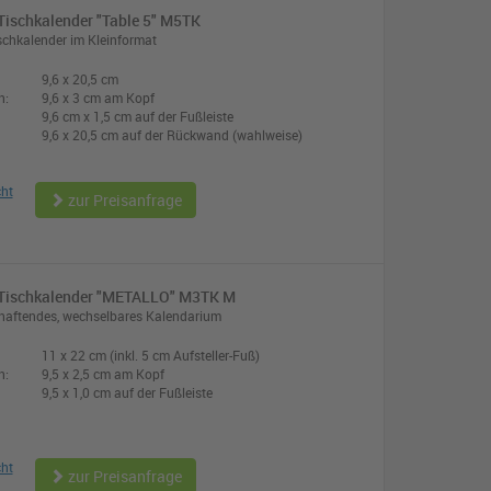
ischkalender "Table 5" M5TK
chkalender im Kleinformat
9,6 x 20,5 cm
n:
9,6 x 3 cm am Kopf
9,6 cm x 1,5 cm auf der Fußleiste
9,6 x 20,5 cm auf der Rückwand (wahlweise)
cht
zur Preisanfrage
Tischkalender "METALLO" M3TK M
haftendes, wechselbares Kalendarium
11 x 22 cm (inkl. 5 cm Aufsteller-Fuß)
n:
9,5 x 2,5 cm am Kopf
9,5 x 1,0 cm auf der Fußleiste
cht
zur Preisanfrage