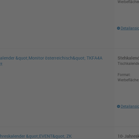
Werbefläche
Detailansi
Stehkalend
Tischkalende
Format:
Werbefläche
Detailansi
10-Jahresk