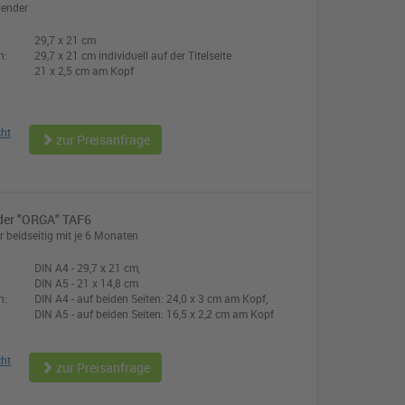
lender
29,7 x 21 cm
n:
29,7 x 21 cm individuell auf der Titelseite
21 x 2,5 cm am Kopf
cht
zur Preisanfrage
der "ORGA" TAF6
r beidseitig mit je 6 Monaten
DIN A4 - 29,7 x 21 cm,
DIN A5 - 21 x 14,8 cm
n:
DIN A4 - auf beiden Seiten: 24,0 x 3 cm am Kopf,
DIN A5 - auf beiden Seiten: 16,5 x 2,2 cm am Kopf
cht
zur Preisanfrage