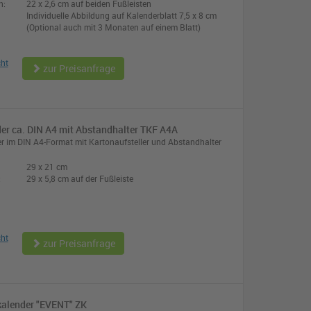
n:
22 x 2,6 cm auf beiden Fußleisten
Individuelle Abbildung auf Kalenderblatt 7,5 x 8 cm
(Optional auch mit 3 Monaten auf einem Blatt)
cht
zur Preisanfrage
er ca. DIN A4 mit Abstandhalter TKF A4A
r im DIN A4-Format mit Kartonaufsteller und Abstandhalter
29 x 21 cm
:
29 x 5,8 cm auf der Fußleiste
cht
zur Preisanfrage
alender "EVENT" ZK