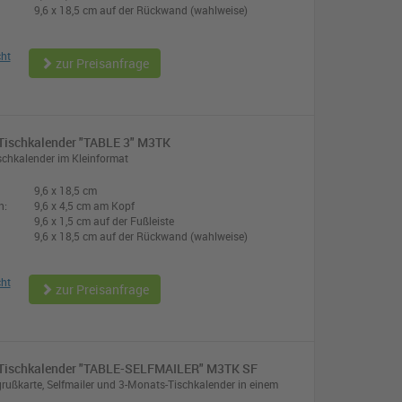
9,6 x 18,5 cm auf der Rückwand (wahlweise)
cht
zur Preisanfrage
Tischkalender "TABLE 3" M3TK
chkalender im Kleinformat
9,6 x 18,5 cm
n:
9,6 x 4,5 cm am Kopf
9,6 x 1,5 cm auf der Fußleiste
9,6 x 18,5 cm auf der Rückwand (wahlweise)
cht
zur Preisanfrage
Tischkalender "TABLE-SELFMAILER" M3TK SF
ußkarte, Selfmailer und 3-Monats-Tischkalender in einem