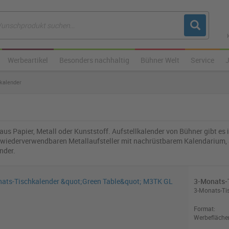
Werbeartikel
Besonders nachhaltig
Bühner Welt
Service
lkalender
 aus Papier, Metall oder Kunststoff. Aufstellkalender von Bühner gibt e
ls wiederverwendbaren Metallaufsteller mit nachrüstbarem Kalendarium, 
ender.
3-Monats-
3-Monats-Tis
Format:
Werbefläche